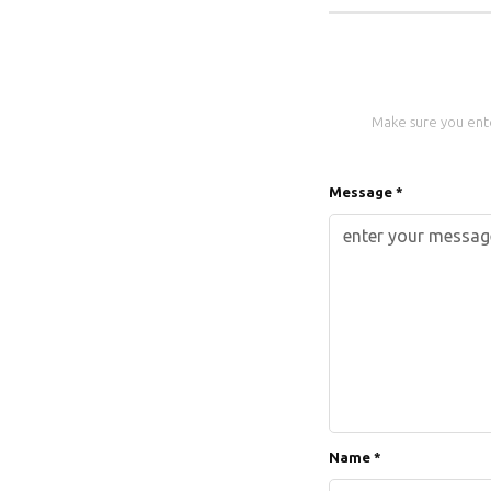
Make sure you enter
Message *
Name *