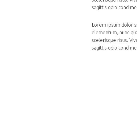
sagittis odio condim
Lorem ipsum dolor sit
elementum, nunc qua
scelerisque risus. V
sagittis odio condim