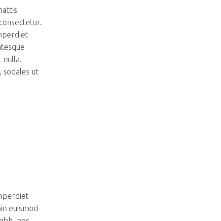
mattis
 consectetur.
imperdiet
ntesque
 nulla.
, sodales ut
imperdiet
oin euismod
nibh, nec