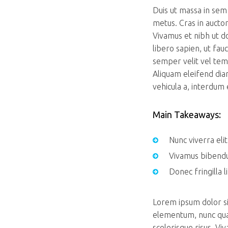
Duis ut massa in sem 
metus. Cras in auctor
Vivamus et nibh ut do
libero sapien, ut fa
semper velit vel temp
Aliquam eleifend diam
vehicula a, interdum 
Main Takeaways:
Nunc viverra eli
Vivamus bibendu
Donec fringilla l
Lorem ipsum dolor sit
elementum, nunc qua
scelerisque risus. V