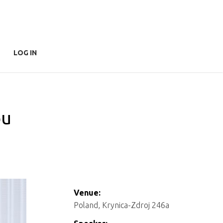
LOG IN
ou
Venue:
Poland, Krynica-Zdroj 246a