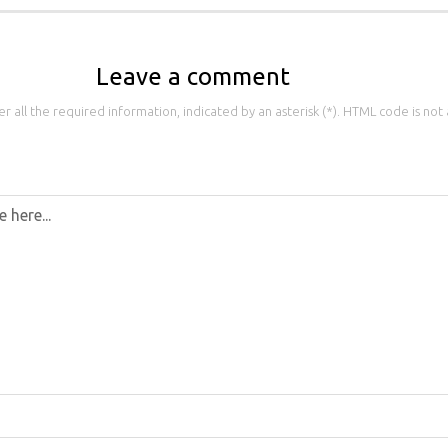
Leave a comment
 all the required information, indicated by an asterisk (*). HTML code is not