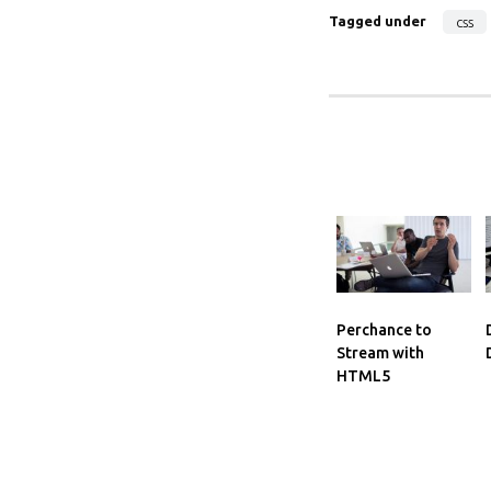
Tagged under
css
Perchance to
Stream with
HTML5