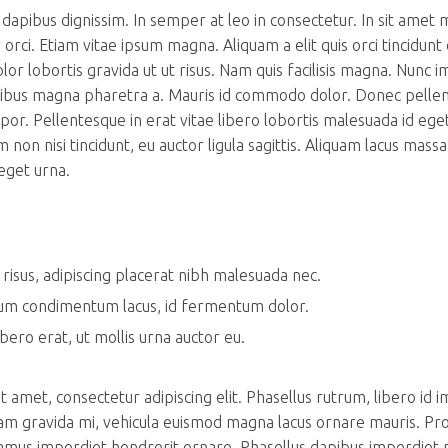
dapibus dignissim. In semper at leo in consectetur. In sit amet 
 orci. Etiam vitae ipsum magna. Aliquam a elit quis orci tincidunt
lor lobortis gravida ut ut risus. Nam quis facilisis magna. Nunc 
ucibus magna pharetra a. Mauris id commodo dolor. Donec pelle
or. Pellentesque in erat vitae libero lobortis malesuada id eget
 non nisi tincidunt, eu auctor ligula sagittis. Aliquam lacus massa
eget urna.
t risus, adipiscing placerat nibh malesuada nec.
m condimentum lacus, id fermentum dolor.
ibero erat, ut mollis urna auctor eu.
 amet, consectetur adipiscing elit. Phasellus rutrum, libero id 
m gravida mi, vehicula euismod magna lacus ornare mauris. Pr
ivamus imperdiet hendrerit ornare. Phasellus dapibus imperdiet 