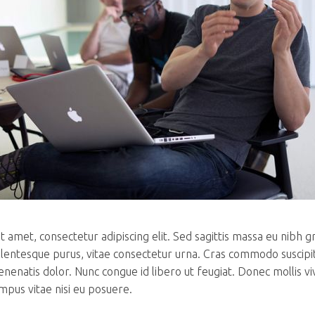
 amet, consectetur adipiscing elit. Sed sagittis massa eu nibh g
llentesque purus, vitae consectetur urna. Cras commodo suscipi
venenatis dolor. Nunc congue id libero ut feugiat. Donec mollis v
mpus vitae nisi eu posuere.