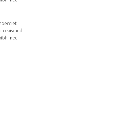
imperdiet
oin euismod
nibh, nec