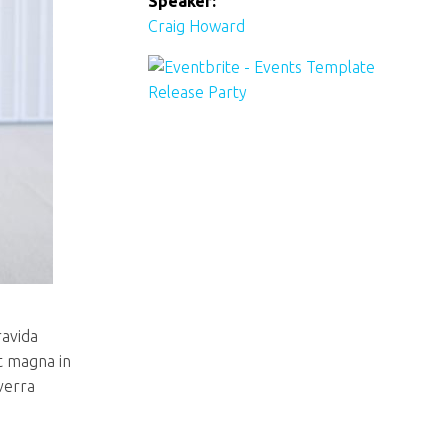
Speaker:
Craig Howard
ravida
t magna in
iverra