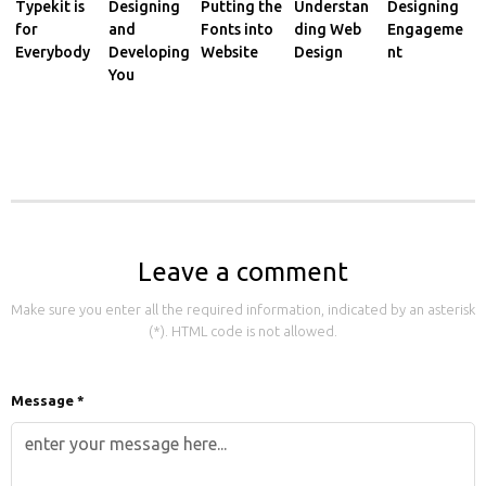
Typekit is
Designing
Putting the
Understan
Designing
for
and
Fonts into
ding Web
Engageme
Everybody
Developing
Website
Design
nt
You
Leave a comment
Make sure you enter all the required information, indicated by an asterisk
(*). HTML code is not allowed.
Message *