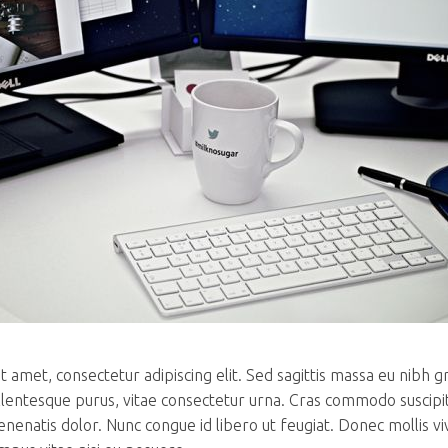
 amet, consectetur adipiscing elit. Sed sagittis massa eu nibh g
llentesque purus, vitae consectetur urna. Cras commodo suscipi
venenatis dolor. Nunc congue id libero ut feugiat. Donec mollis v