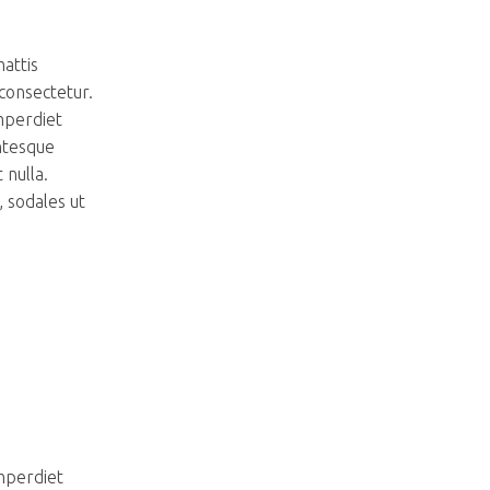
mattis
 consectetur.
imperdiet
ntesque
 nulla.
, sodales ut
imperdiet