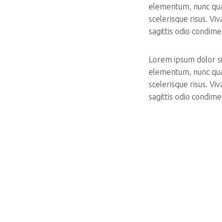
elementum, nunc qua
scelerisque risus. V
sagittis odio condim
Lorem ipsum dolor sit
elementum, nunc qua
scelerisque risus. V
sagittis odio condim