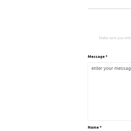
Make sure you enter
Message *
Name *