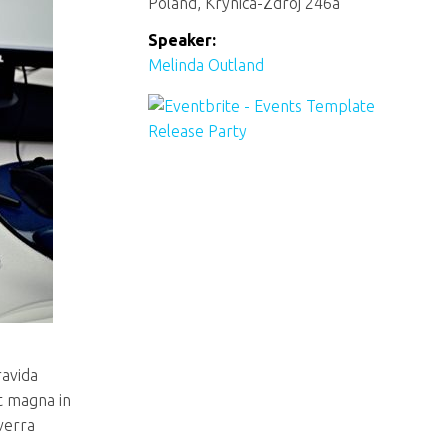
Poland, Krynica-Zdroj 246a
Speaker:
Melinda Outland
ravida
t magna in
iverra