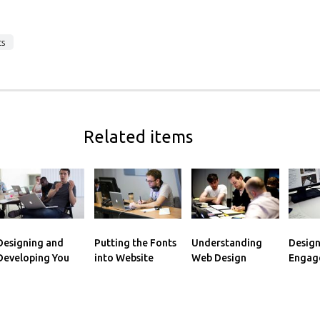
ts
Related items
Designing and
Putting the Fonts
Understanding
Desig
Developing You
into Website
Web Design
Engag