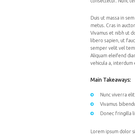
consectetur. Nunc te
Duis ut massa in sem 
metus. Cras in auctor
Vivamus et nibh ut do
libero sapien, ut fa
semper velit vel temp
Aliquam eleifend diam
vehicula a, interdum 
Main Takeaways:
Nunc viverra eli
Vivamus bibendu
Donec fringilla l
Lorem ipsum dolor sit