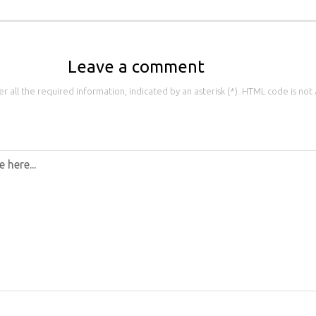
Leave a comment
 all the required information, indicated by an asterisk (*). HTML code is not