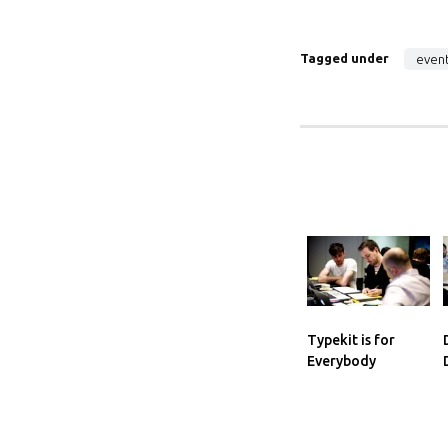
Tagged under
even
Typekit is for
Everybody