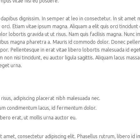
mpus vitae nisi eu posuere.
dapibus dignissim. In semper at leo in consectetur. In sit amet 
 orci. Etiam vitae ipsum magna. Aliquam a elit quis orci tincidunt
lor lobortis gravida ut ut risus. Nam quis facilisis magna. Nunc 
ucibus magna pharetra a. Mauris id commodo dolor. Donec pelle
or. Pellentesque in erat vitae libero lobortis malesuada id eget
 non nisi tincidunt, eu auctor ligula sagittis. Aliquam lacus massa
eget urna.
t risus, adipiscing placerat nibh malesuada nec.
m condimentum lacus, id fermentum dolor.
ibero erat, ut mollis urna auctor eu.
 amet, consectetur adipiscing elit. Phasellus rutrum, libero id 