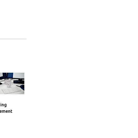
ning
ement