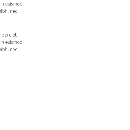
oin euismod
nibh, nec
imperdiet
oin euismod
nibh, nec